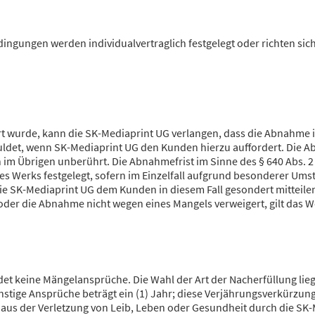
ingungen werden individualvertraglich festgelegt oder richten s
t wurde, kann die SK-Mediaprint UG verlangen, dass die Abnahme in
chuldet, wenn SK-Mediaprint UG den Kunden hierzu auffordert. Di
im Übrigen unberührt. Die Abnahmefrist im Sinne des § 640 Abs. 2
des Werks festgelegt, sofern im Einzelfall aufgrund besonderer Ums
 die SK-Mediaprint UG dem Kunden in diesem Fall gesondert mitteile
t oder die Abnahme nicht wegen eines Mangels verweigert, gilt da
t keine Mängelansprüche. Die Wahl der Art der Nacherfüllung lieg
stige Ansprüche beträgt ein (1) Jahr; diese Verjährungsverkürzung 
r aus der Verletzung von Leib, Leben oder Gesundheit durch die SK-