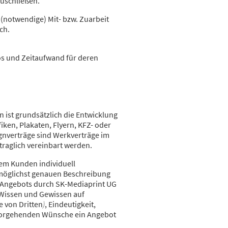
zuschließen.
(notwendige) Mit- bzw. Zuarbeit
ich.
s und Zeitaufwand für deren
 ist grundsätzlich die Entwicklung
ken, Plakaten, Flyern, KFZ- oder
gnverträge sind Werkverträge im
traglich vereinbart werden.
em Kunden individuell
r möglichst genauen Beschreibung
s Angebots durch SK-Mediaprint UG
 Wissen und Gewissen auf
e von Dritten
)
, Eindeutigkeit,
rvorgehenden Wünsche ein Angebot