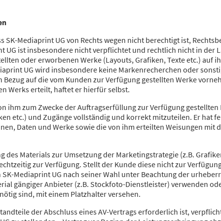
en
ss SK-Mediaprint UG von Rechts wegen nicht berechtigt ist, Rechts
 UG ist insbesondere nicht verpflichtet und rechtlich nicht in der
ellten oder erworbenen Werke (Layouts, Grafiken, Texte etc.) auf i
iaprint UG wird insbesondere keine Markenrecherchen oder sonst
in Bezug auf die vom Kunden zur Verfügung gestellten Werke vorn
 Werks erteilt, haftet er hierfür selbst.
 von ihm zum Zwecke der Auftragserfüllung zur Verfügung gestellten
en etc.) und Zugänge vollständig und korrekt mitzuteilen. Er hat f
onen, Daten und Werke sowie die von ihm erteilten Weisungen mit 
ng des Materials zur Umsetzung der Marketingstrategie (z.B. Grafike
echtzeitig zur Verfügung. Stellt der Kunde diese nicht zur Verfügu
 SK-Mediaprint UG nach seiner Wahl unter Beachtung der urheberr
l gängiger Anbieter (z.B. Stockfoto-Dienstleister) verwenden ode
ötig sind, mit einem Platzhalter versehen.
tandteile der Abschluss eines AV-Vertrags erforderlich ist, verpflic