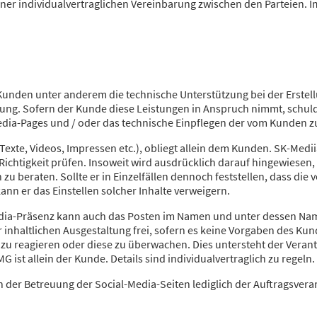
iner individualvertraglichen Vereinbarung zwischen den Parteien. I
 Kunden unter anderem die technische Unterstützung bei der Erstel
ung. Sofern der Kunde diese Leistungen in Anspruch nimmt, schulde
edia-Pages und / oder das technische Einpflegen der vom Kunden zu
, Texte, Videos, Impressen etc.), obliegt allein dem Kunden. SK-Medii
e Richtigkeit prüfen. Insoweit wird ausdrücklich darauf hingewiesen
h zu beraten. Sollte er in Einzelfällen dennoch feststellen, dass die
ann er das Einstellen solcher Inhalte verweigern.
edia-Präsenz kann auch das Posten im Namen und unter dessen Nam
 inhaltlichen Ausgestaltung frei, sofern es keine Vorgaben des Kun
n zu reagieren oder diese zu überwachen. Dies untersteht der Veran
G ist allein der Kunde. Details sind individualvertraglich zu regeln.
 der Betreuung der Social-Media-Seiten lediglich der Auftragsver