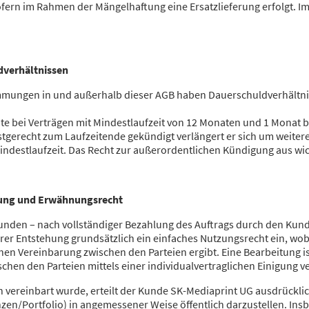
ofern im Rahmen der Mängelhaftung eine Ersatzlieferung erfolgt. Im 
ldverhältnissen
mmungen in und außerhalb dieser AGB haben Dauerschuldverhältni
te bei Verträgen mit Mindestlaufzeit von 12 Monaten und 1 Monat be
istgerecht zum Laufzeitende gekündigt verlängert er sich um weiter
indestlaufzeit. Das Recht zur außerordentlichen Kündigung aus wi
ung und Erwähnungsrecht
unden – nach vollständiger Bezahlung des Auftrags durch den Kun
hrer Entstehung grundsätzlich ein einfaches Nutzungsrecht ein, wo
en Vereinbarung zwischen den Parteien ergibt. Eine Bearbeitung ist
hen den Parteien mittels einer individualvertraglichen Einigung v
ch vereinbart wurde, erteilt der Kunde SK-Mediaprint UG ausdrückli
en/Portfolio) in angemessener Weise öffentlich darzustellen. Insb