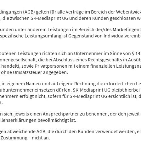
ingungen (AGB) gelten für alle Verträge im Bereich der Webentwick
 die zwischen SK-Mediaprint UG und deren Kunden geschlossen 
 Kunden unter anderem Leistungen im Bereich der/des Marketingent
r spezifische Leistungsumfang ist Gegenstand von Individualverei
otenen Leistungen richten sich an Unternehmer im Sinne von § 14 B
onengesellschaft, die bei Abschluss eines Rechtsgeschäfts in Ausü
t handelt), sowie Privatpersonen mit einem finanziellen Leistungsn
n ohne Umsatzsteuer angegeben.
gt, in eigenem Namen und auf eigene Rechnung die erforderlichen 
 Subunternehmer einsetzen dürfen. SK-Mediaprint UG bleibt hierbei 
ehmern erfolgt nicht, sofern für SK-Mediaprint UG ersichtlich ist, 
t.
en sich, jeweils einen Ansprechpartner zu benennen, der den jeweili
llenserklärungen bevollmächtigt ist.
gen abweichende AGB, die durch den Kunden verwendet werden, er
 Zustimmung – nicht an.