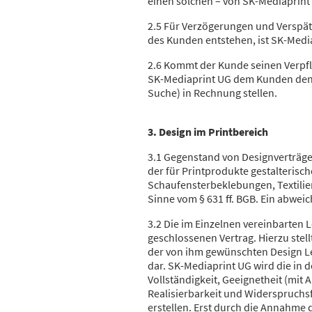
einen solchen – von SK-Mediaprint
2.5 Für Verzögerungen und Verspät
des Kunden entstehen, ist SK-Medi
2.6 Kommt der Kunde seinen Verpfli
SK-Mediaprint UG dem Kunden den 
Suche) in Rechnung stellen.
3. Design im Printbereich
3.1 Gegenstand von Designverträge
der für Printprodukte gestalterisc
Schaufensterbeklebungen, Textilie
Sinne vom § 631 ff. BGB. Ein abwe
3.2 Die im Einzelnen vereinbarten
geschlossenen Vertrag. Hierzu stel
der von ihm gewünschten Design Le
dar. SK-Mediaprint UG wird die in
Vollständigkeit, Geeignetheit (mit
Realisierbarkeit und Widerspruch
erstellen. Erst durch die Annahm