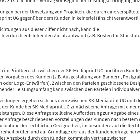
 UG zu stellenden – Vertrag vor Beginn der Leistungserbringung ab
ungen bei der Umsetzung von Projekten, die durch eine verspätete 
aprint UG gegenüber dem Kunden in keinerlei Hinsicht verantwortl
chtungen aus dieser Ziffer nicht nach, kann die
hierdurch entstehenden Zusatzaufwand (z.B. Kosten für Stockfoto
n im Printbereich zwischen der SK-Mediaprint UG und ihren Kunden
hen Vorgaben des Kunden (z.B. Ausgestaltung von Bannern, Postgrafi
n oder Logo-Entwürfen). Zwischen den Parteien geschlossene Desi
ichender Leistungsumfang kann zwischen den Parteien individualver
 Leistungen ergeben sich aus dem zwischen SK-Mediaprint UG und d
lt der Kunde bei SK-Mediaprint UG zunächst eine Anfrage mit eine
istungen. Diese Anfrage stellt eine Aufforderung zur Abgabe eine
 der Anfrage beschriebenen Vorstellungen des Kunden nach bestem
 Ausnahme der rechtlichen Geeignetheit, insbesondere auf die Recht
sfreiheit prüfen und auf Grundlage der aus der Kundenanfrage he
e des Angebots durch den Kunden kommt ein Vertrag zwischen